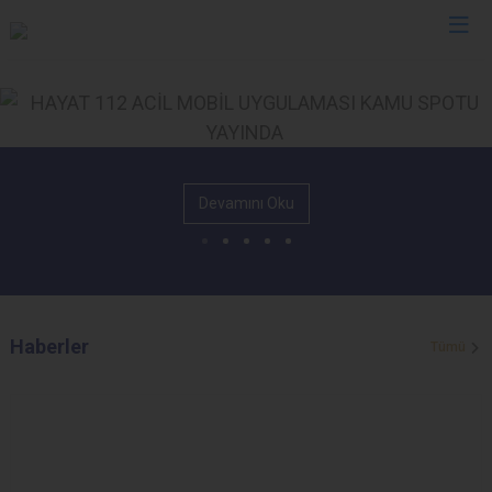
İl Jandarma Komutanlıkları
Devamını Oku
Haberler
Tümü